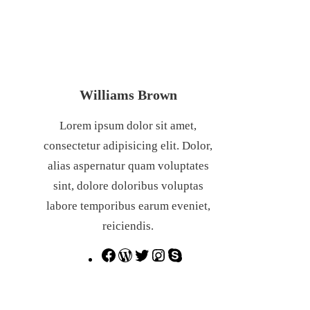
Williams Brown
Lorem ipsum dolor sit amet,
consectetur adipisicing elit. Dolor,
alias aspernatur quam voluptates
sint, dolore doloribus voluptas
labore temporibus earum eveniet,
reiciendis.
F
W
T
I
S
a
o
w
n
k
c
r
i
s
y