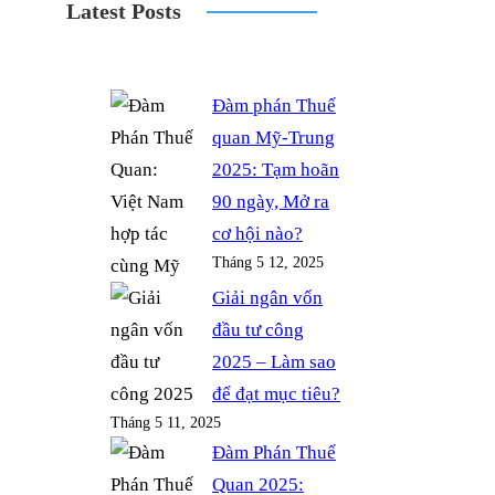
Latest Posts
e
d
t
t
p
b
P
t
a
e
o
r
e
g
Đàm phán Thuế
o
e
r
r
quan Mỹ-Trung
k
s
a
2025: Tạm hoãn
s
m
90 ngày, Mở ra
cơ hội nào?
Tháng 5 12, 2025
Giải ngân vốn
đầu tư công
2025 – Làm sao
để đạt mục tiêu?
Tháng 5 11, 2025
Đàm Phán Thuế
Quan 2025: