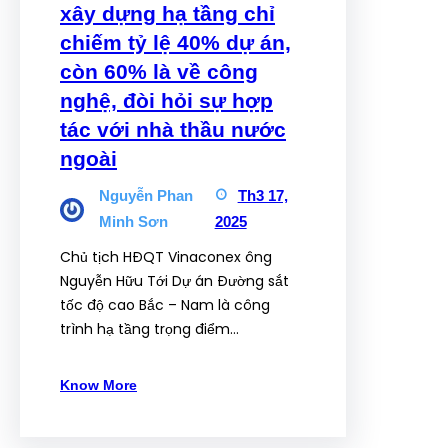
xây dựng hạ tầng chỉ
chiếm tỷ lệ 40% dự án,
còn 60% là về công
nghệ, đòi hỏi sự hợp
tác với nhà thầu nước
ngoài
Nguyễn Phan
Th3 17,
Minh Sơn
2025
Chủ tịch HĐQT Vinaconex ông
Nguyễn Hữu Tới Dự án Đường sắt
tốc độ cao Bắc – Nam là công
trình hạ tầng trọng điểm…
Know More