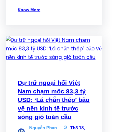
Know More
Dự trữ ngoại hối Việt
Nam chạm mốc 83,3 tỷ
USD: ‘Lá chắn thép’ bảo
vệ nền kinh tế trước
sóng gió toàn cầu
Nguyễn Phan
Th3 18,