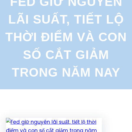
FED GIỮ NGUYÊN
r
c
LÃI SUẤT, TIẾT LỘ
h
THỜI ĐIỂM VÀ CON
SỐ CẮT GIẢM
TRONG NĂM NAY