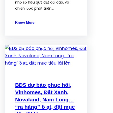
nhờ sở hữu quỹ đất dồi dào, và
chiến lược phát triển…
Know More
BĐS dự báo phục hồi,
Vinhomes, Đất Xanh,
Novaland, Nam Long…
“ra hàng” ồ ạt, đặt mục