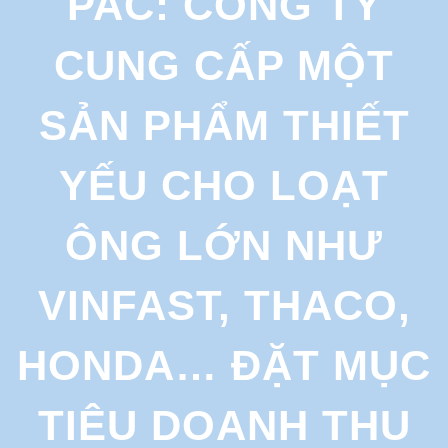
PAC: CÔNG TY
r
c
CUNG CẤP MỘT
h
SẢN PHẨM THIẾT
YẾU CHO LOẠT
ÔNG LỚN NHƯ
VINFAST, THACO,
HONDA… ĐẶT MỤC
TIÊU DOANH THU