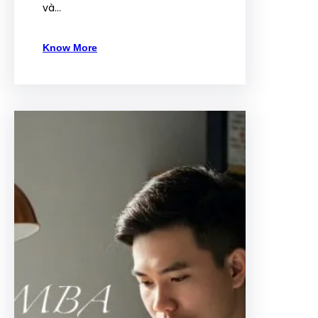
và…
Know More