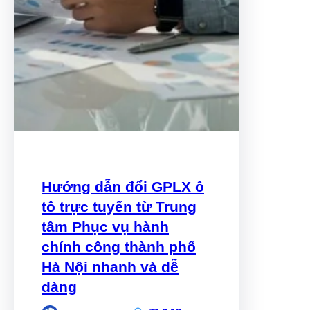
Hướng dẫn đổi GPLX ô
tô trực tuyến từ Trung
tâm Phục vụ hành
chính công thành phố
Hà Nội nhanh và dễ
dàng