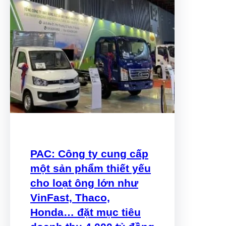
PAC: Công ty cung cấp
một sản phẩm thiết yếu
cho loạt ông lớn như
VinFast, Thaco,
Honda… đặt mục tiêu