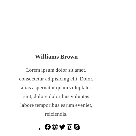
Williams Brown
Lorem ipsum dolor sit amet,
consectetur adipisicing elit. Dolor,
alias aspernatur quam voluptates
sint, dolore doloribus voluptas
labore temporibus earum eveniet,
reiciendis.
F
W
T
I
S