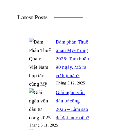
a
o
w
n
k
c
r
i
s
y
Latest Posts
e
d
t
t
p
b
P
t
a
e
o
r
e
g
Đàm phán Thuế
o
e
r
r
quan Mỹ-Trung
k
s
a
2025: Tạm hoãn
s
m
90 ngày, Mở ra
cơ hội nào?
Tháng 5 12, 2025
Giải ngân vốn
đầu tư công
2025 – Làm sao
để đạt mục tiêu?
Tháng 5 11, 2025