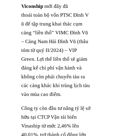
Viconship
mới đây đã
t
hoái
toàn
bộ
vốn
PTSC
Đình
V
ũ để tập trung khai thác cụm
cảng “liền thổ” VIMC Đình Vũ
– Cảng Nam Hải Đình Vũ (thâu
tóm từ quý II/2024) – VIP
Green
. Lợi thế liền thổ sẽ giảm
đáng kể chi phí vận hành và
không còn phải chuyển tàu ra
các cảng khác khi trùng lịch tàu
vào mùa cao điểm.
Công ty còn đầu tư nâng tỷ lệ sở
hữu tại CTCP Vận tải biển
Vinaship từ mức 2,46% lên
40,01%, trở thành cổ đông lớn