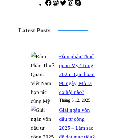
F
W
T
I
S
a
o
w
n
k
c
r
i
s
y
Latest Posts
e
d
t
t
p
b
P
t
a
e
o
r
e
g
Đàm phán Thuế
o
e
r
r
quan Mỹ-Trung
k
s
a
2025: Tạm hoãn
s
m
90 ngày, Mở ra
cơ hội nào?
Tháng 5 12, 2025
Giải ngân vốn
đầu tư công
2025 – Làm sao
để đạt mục tiêu?