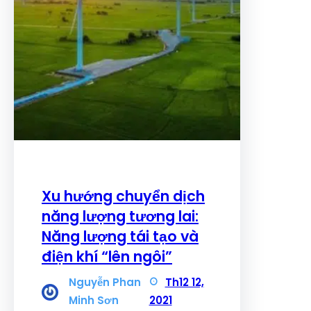
Xu hướng chuyển dịch
năng lượng tương lai:
Năng lượng tái tạo và
điện khí “lên ngôi”
Nguyễn Phan
Th12 12,
Minh Sơn
2021