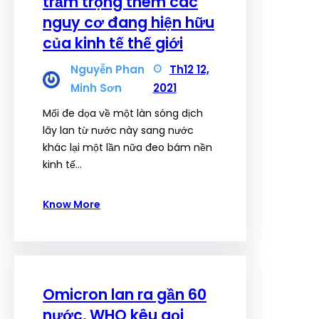
trầm trọng thêm các
nguy cơ đang hiện hữu
của kinh tế thế giới
Nguyễn Phan
Th12 12,
Minh Sơn
2021
Mối đe dọa về một làn sóng dịch
lây lan từ nước này sang nước
khác lại một lần nữa đeo bám nền
kinh tế…
Know More
Omicron lan ra gần 60
nước, WHO kêu gọi