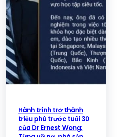
Hành trình trở thành
triệu phú trước tuổi 30
của Dr Ernest Wong:
Từng vỡ nợ, phá sản